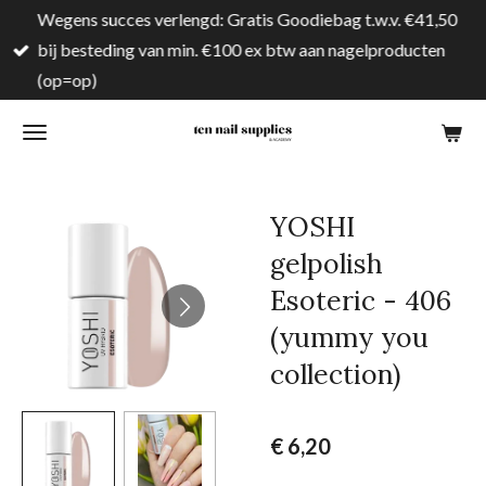
Wegens succes verlengd: Gratis Goodiebag t.w.v. €41,50
Ga
bij besteding van min. €100 ex btw aan nagelproducten
direct
(op=op)
naar
de
hoofdinhoud
YOSHI
gelpolish
Esoteric - 406
(yummy you
collection)
€ 6,20