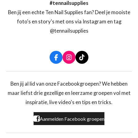
#tennailsupplies
Ben jij een echte Ten Nail Supplies fan? Deel je mooiste
foto's en story's met ons via Instagram en tag
@tennailsupplies
F
I
T
a
n
i
c
s
k
e
t
T
b
a
o
Ben jij al lid van onze Facebookgroepen? We hebben
o
g
k
maar liefst drie gezellige en leerzame groepen vol met
o
r
k
a
inspiratie, live video's en tips en tricks.
m
Aanmelden Facebook groepen