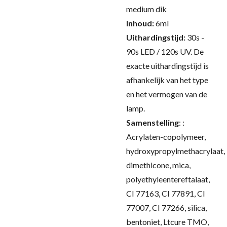
medium dik
Inhoud:
6ml
Uithardingstijd:
30s -
90s LED / 120s UV.
De
exacte uithardingstijd is
afhankelijk van het type
en het vermogen van de
lamp.
Samenstelling
:
:
Acrylaten-copolymeer,
hydroxypropylmethacrylaat,
dimethicone, mica,
polyethyleentereftalaat,
CI 77163, CI 77891, CI
77007, CI 77266, silica,
bentoniet, Ltcure TMO,