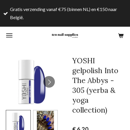
Ga
Gratis verzending vanaf €75 (binnen NL) en €150 naar
direct
België.
naar
de
hoofdinhoud
YOSHI
gelpolish Into
The Abbys -
305 (yerba &
yoga
collection)
€ 6,20