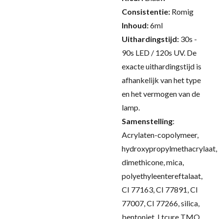
Consistentie:
Romig
Inhoud:
6ml
Uithardingstijd:
30s -
90s LED / 120s UV.
De
exacte uithardingstijd is
afhankelijk van het type
en het vermogen van de
lamp.
Samenstelling
:
Acrylaten-copolymeer,
hydroxypropylmethacrylaat,
dimethicone, mica,
polyethyleentereftalaat,
CI 77163, CI 77891, CI
77007, CI 77266, silica,
bentoniet, Ltcure TMO,