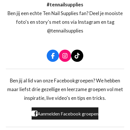
#tennailsupplies
Ben jij een echte Ten Nail Supplies fan? Deel je mooiste
foto's en story's met ons via Instagram en tag
@tennailsupplies
F
I
T
a
n
i
c
s
k
e
t
T
b
a
o
Ben jij al lid van onze Facebookgroepen? We hebben
o
g
k
maar liefst drie gezellige en leerzame groepen vol met
o
r
k
a
inspiratie, live video's en tips en tricks.
m
Aanmelden Facebook groepen