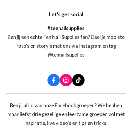
Let's get social
#tennailsupplies
Ben jij een echte Ten Nail Supplies fan? Deel je mooiste
foto's en story's met ons via Instagram en tag
@tennailsupplies
F
I
T
a
n
i
c
s
k
e
t
T
b
a
o
Ben jij al lid van onze Facebookgroepen? We hebben
o
g
k
maar liefst drie gezellige en leerzame groepen vol met
o
r
k
a
inspiratie, live video's en tips en tricks.
m