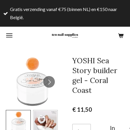
Ga
Gratis verzending vanaf €75 (binnen NL) en €150 naar
direct
België.
naar
de
hoofdinhoud
YOSHI Sea
Story builder
gel - Coral
Coast
€ 11,50
In