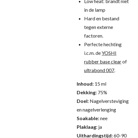
Low heat: brandt niet
in de lamp
Hard en bestand
tegen externe
factoren.
Perfecte hechting
i.c.m. de
YOSHI
rubber base clear
of
ultrabond 007
.
Inhoud:
15 ml
Dekking:
75%
Doel:
Nagelversteviging
en nagelverlenging
Soakable:
nee
Plaklaag:
ja
Uithardingstijd:
60-90