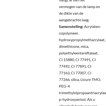
vermogen van de lamp en
de dikte van de
aangebrachte laag.
Samenstelling:
Acrylaten-
copolymeer,
hydroxypropylmethacrylaat,
dimethicone, mica,
polyethyleentereftalaat,
CI 15880, CI 77491, CI
77492, CI 77891, CI
77163, CI 77007, CI
77266, silica, Ltcure TMO,
PEG-4
trimethylolpropaantriacrylaa
p-hydroxyanisol.
Als u
allergisch bent voor een