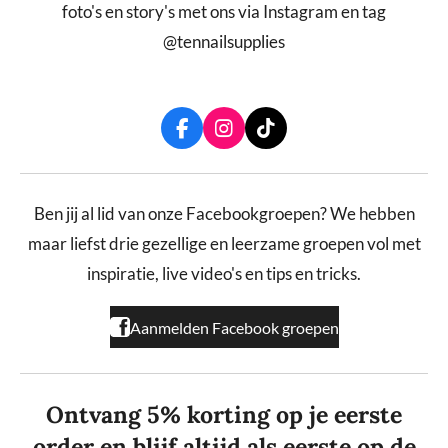
foto's en story's met ons via Instagram en tag
@tennailsupplies
F
I
T
a
n
i
c
s
k
e
t
T
b
a
o
Ben jij al lid van onze Facebookgroepen? We hebben
o
g
k
maar liefst drie gezellige en leerzame groepen vol met
o
r
k
a
inspiratie, live video's en tips en tricks.
m
Aanmelden Facebook groepen
Ontvang 5% korting op je eerste
order en blijf altijd als eerste op de