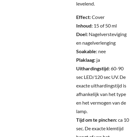
levelend.
Effect:
Cover
Inhoud:
15 of 50 ml
Doel:
Nagelversteviging
en nagelverlenging
Soakable:
nee
Plaklaag:
ja
Uithardingstijd:
60-90
sec LED/120 sec UV.
De
exacte uithardingstijd is
afhankelijk van het type
en het vermogen van de
lamp.
Tijd om te pinchen:
ca 10
sec.
De exacte klemtijd
hangt af van het