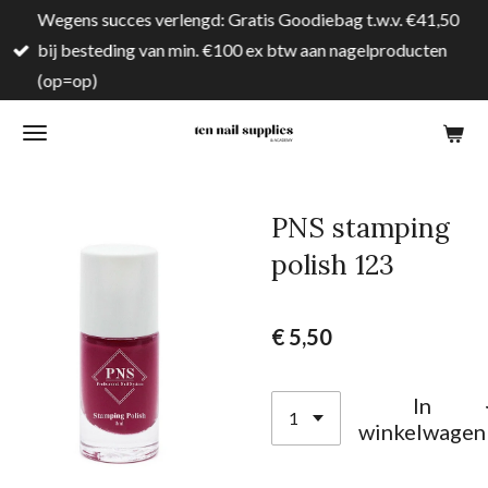
Wegens succes verlengd: Gratis Goodiebag t.w.v. €41,50
Ga
bij besteding van min. €100 ex btw aan nagelproducten
direct
(op=op)
naar
de
hoofdinhoud
PNS stamping
polish 123
€ 5,50
In
winkelwagen