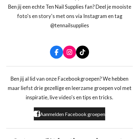
Ben jij een echte Ten Nail Supplies fan? Deel je mooiste
foto's en story's met ons via Instagram en tag
@tennailsupplies
F
I
T
a
n
i
c
s
k
e
t
T
b
a
o
Ben jij al lid van onze Facebookgroepen? We hebben
o
g
k
maar liefst drie gezellige en leerzame groepen vol met
o
r
k
a
inspiratie, live video's en tips en tricks.
m
Aanmelden Facebook groepen