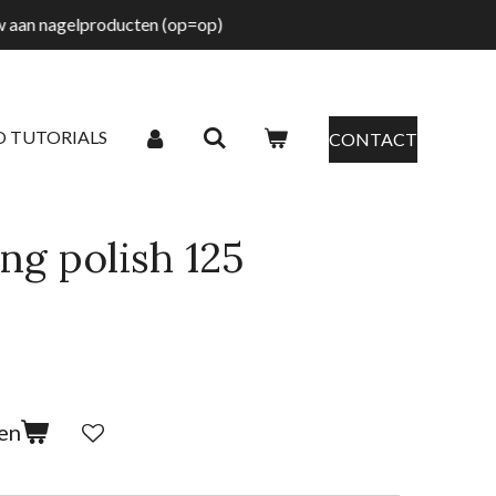
tw aan nagelproducten (op=op)
O TUTORIALS
CONTACT
ng polish 125
en