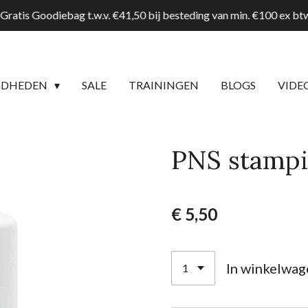
Gratis Goodiebag t.w.v. €41,50 bij besteding van min. €100 ex b
GDHEDEN
SALE
TRAININGEN
BLOGS
VIDE
PNS stampi
€ 5,50
In winkelwag