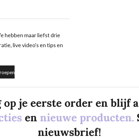
e hebben maar liefst drie
tie, live video's en tips en
roepen
p je eerste order en blijf al
cties
en
nieuwe producten.
nieuwsbrief!