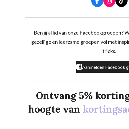
F
I
T
a
n
i
c
s
k
e
t
T
b
a
o
o
g
k
Ben jij al lid van onze Facebookgroepen? W
o
r
gezellige en leerzame groepen vol met inspira
k
a
m
tricks.
Aanmelden Facebook g
Ontvang 5% korting o
hoogte van
kortingsa