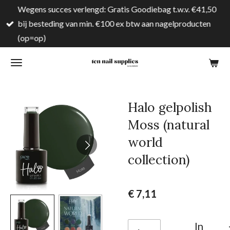
Wegens succes verlengd: Gratis Goodiebag t.w.v. €41,50
Ga
bij besteding van min. €100 ex btw aan nagelproducten
direct
(op=op)
naar
de
hoofdinhoud
Halo gelpolish
Moss (natural
world
collection)
€ 7,11
In