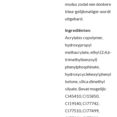
modus zodat een donkere
kleur gelijkmatiger wordt
uitgehard
.
Ingrediënten:
Acrylates copolymer,
hydroxypropyl
methacrylate, ethyl (2,4,6-
trimethylbenzoyl)
phenylphosphinate,
hydroxycyclehexyl phenyl
ketone, silica dimethyl
silyate. Bevat mogelijk:
CI45410, CI15850,
CI19140, CI77742,
CI77510, CI77499,