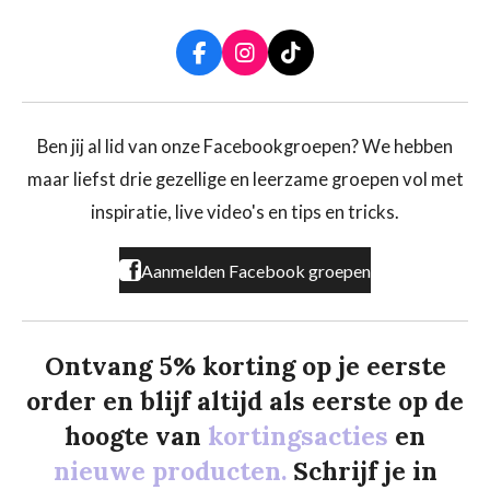
F
I
T
a
n
i
c
s
k
e
t
T
b
a
o
Ben jij al lid van onze Facebookgroepen? We hebben
o
g
k
maar liefst drie gezellige en leerzame groepen vol met
o
r
k
a
inspiratie, live video's en tips en tricks.
m
Aanmelden Facebook groepen
Ontvang 5% korting op je eerste
order en blijf altijd als eerste op de
hoogte van
kortingsacties
en
nieuwe producten.
Schrijf je in