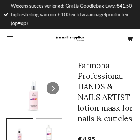
Wegens succes verlengd: Gratis Goodiebag t.w.v. €41,50
Ga
bij besteding van min. €100 ex btw aan nagelproducten
direct
(op=op)
naar
de
hoofdinhoud
Farmona
Professional
HANDS &
NAILS ARTIST
lotion mask for
nails & cuticles
€ 4,95