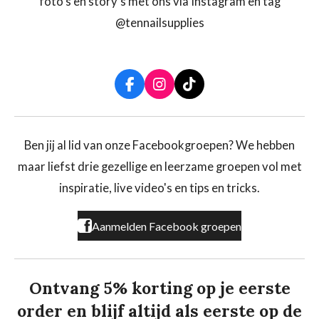
foto's en story's met ons via Instagram en tag
@tennailsupplies
F
I
T
a
n
i
c
s
k
e
t
T
b
a
o
Ben jij al lid van onze Facebookgroepen? We hebben
o
g
k
maar liefst drie gezellige en leerzame groepen vol met
o
r
k
a
inspiratie, live video's en tips en tricks.
m
Aanmelden Facebook groepen
Ontvang 5% korting op je eerste
order en blijf altijd als eerste op de