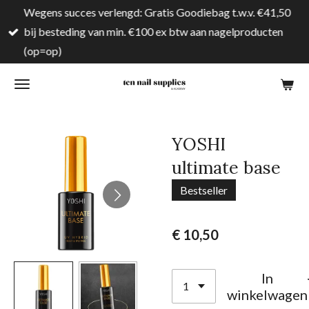
Wegens succes verlengd: Gratis Goodiebag t.w.v. €41,50
Ga
bij besteding van min. €100 ex btw aan nagelproducten
direct
(op=op)
naar
de
hoofdinhoud
YOSHI
ultimate base
Bestseller
€ 10,50
In
winkelwagen