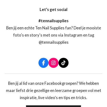
Let's get social
#tennailsupplies
Ben jij een echte Ten Nail Supplies fan? Deel je mooiste
foto's en story's met ons via Instagram en tag
@tennailsupplies
F
I
T
a
n
i
c
s
k
e
t
T
b
a
o
Ben jij al lid van onze Facebookgroepen? We hebben
o
g
k
maar liefst drie gezellige en leerzame groepen vol met
o
r
k
a
inspiratie, live video's en tips en tricks.
m