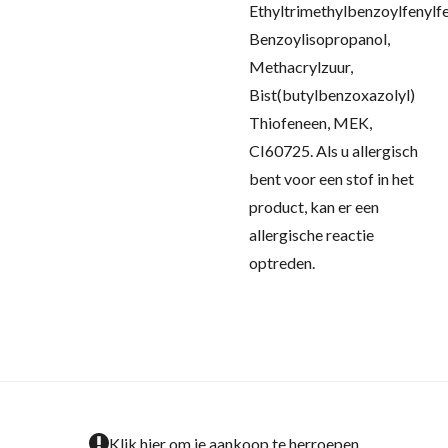
Ethyltrimethylbenzoylfenylfe
Benzoylisopropanol,
Methacrylzuur,
Bist(butylbenzoxazolyl)
Thiofeneen, MEK,
CI60725.
Als u allergisch
bent voor een stof in het
product, kan er een
allergische reactie
optreden.
Klik hier om je aankoop te herroepen