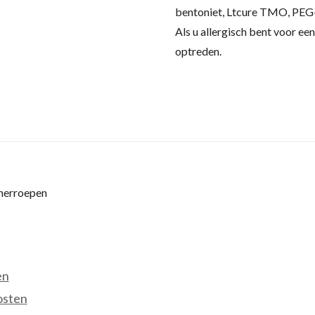
bentoniet, Ltcure TMO, PEG-
Als u allergisch bent voor een
optreden.
 herroepen
en
osten