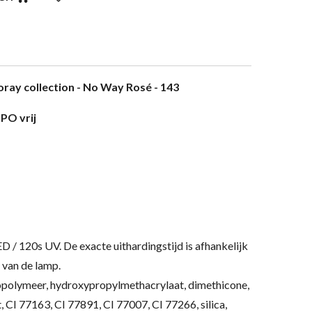
oray collection - No Way Rosé - 143
PO vrij
ED / 120s UV.
De exacte uithardingstijd is afhankelijk
 van de lamp.
polymeer, hydroxypropylmethacrylaat, dimethicone,
, CI 77163, CI 77891, CI 77007, CI 77266, silica,