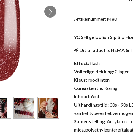
Artikelnummer:
M80
YOSHI gelpolish Sip Sip Ho
🌱
Dit product is HEMA & T
Effect:
flash
Volledige dekking:
2 lagen
Kleur:
roodtinten
Consistentie:
Romig
Inhoud:
6ml
Uithardingstijd:
30s - 90s L
van het type en het vermogen
Samenstelling
:
Acrylaten-co
mica, polyethyleentereftalaat