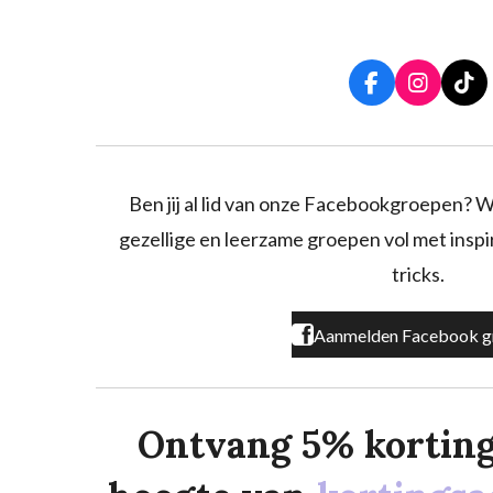
F
I
T
a
n
i
c
s
k
e
t
T
b
a
o
o
g
k
Ben jij al lid van onze Facebookgroepen? W
o
r
gezellige en leerzame groepen vol met inspira
k
a
m
tricks.
Aanmelden Facebook g
Ontvang 5% korting o