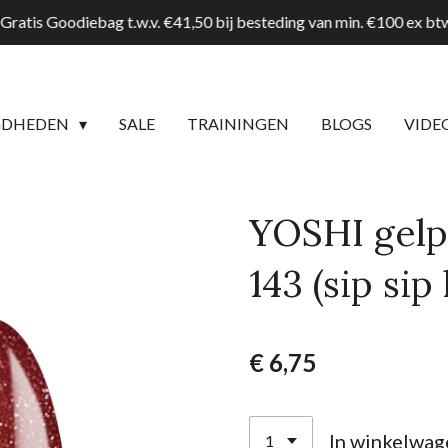
Gratis Goodiebag t.w.v. €41,50 bij besteding van min. €100 ex b
GDHEDEN
SALE
TRAININGEN
BLOGS
VIDE
YOSHI gelp
143 (sip sip
€ 6,75
In winkelwag