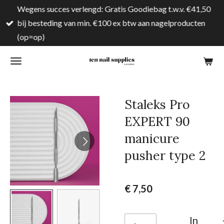
Wegens succes verlengd: Gratis Goodiebag t.w.v. €41,50
Ga
bij besteding van min. €100 ex btw aan nagelproducten
direct
(op=op)
naar
de
hoofdinhoud
Staleks Pro
EXPERT 90
manicure
pusher type 2
€ 7,50
In