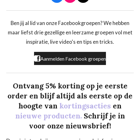
a
n
i
c
s
k
e
t
T
b
a
o
Ben jij al lid van onze Facebookgroepen? We hebben
o
g
k
maar liefst drie gezellige en leerzame groepen vol met
o
r
k
a
inspiratie, live video's en tips en tricks.
m
Aanmelden Facebook groepen
Ontvang 5% korting op je eerste
order en blijf altijd als eerste op de
hoogte van
kortingsacties
en
nieuwe producten.
Schrijf je in
voor onze nieuwsbrief!