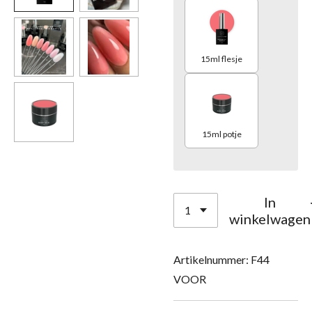
15ml flesje
15ml potje
In
winkelwagen
Artikelnummer:
F44
VOOR