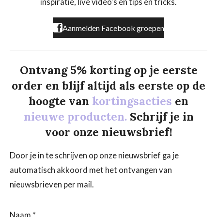
inspiratie, live video's en tips en tricks.
m
Aanmelden Facebook groepen
Ontvang 5% korting op je eerste
order en blijf altijd als eerste op de
hoogte van
kortingsacties
en
nieuwe producten.
Schrijf je in
voor onze nieuwsbrief!
Door je in te schrijven op onze nieuwsbrief ga je
automatisch akkoord met het ontvangen van
nieuwsbrieven per mail.
Naam *