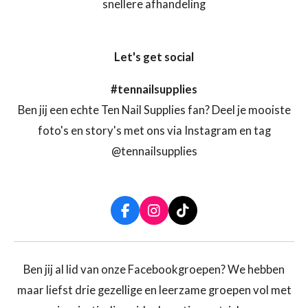
snellere afhandeling
Let's get social
#tennailsupplies
Ben jij een echte Ten Nail Supplies fan? Deel je mooiste
foto's en story's met ons via Instagram en tag
@tennailsupplies
F
I
T
a
n
i
c
s
k
e
t
T
b
a
o
Ben jij al lid van onze Facebookgroepen? We hebben
o
g
k
maar liefst drie gezellige en leerzame groepen vol met
o
r
k
a