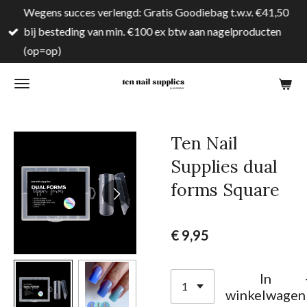
Wegens succes verlengd: Gratis Goodiebag t.w.v. €41,50
Ga
bij besteding van min. €100 ex btw aan nagelproducten
direct
(op=op)
naar
de
hoofdinhoud
Ten Nail
Supplies dual
forms Square
€ 9,95
In
winkelwagen