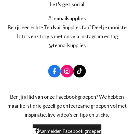
Let's get social
#tennailsupplies
Ben jij een echte Ten Nail Supplies fan? Deel je mooiste
foto's en story's met ons via Instagram en tag
@tennailsupplies
F
I
T
a
n
i
c
s
k
e
t
T
b
a
o
Ben jij al lid van onze Facebookgroepen? We hebben
o
g
k
maar liefst drie gezellige en leerzame groepen vol met
o
r
k
a
inspiratie, live video's en tips en tricks.
m
Aanmelden Facebook groepen