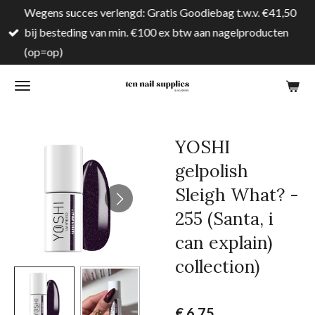
Wegens succes verlengd: Gratis Goodiebag t.w.v. €41,50
Ga
bij besteding van min. €100 ex btw aan nagelproducten
direct
(op=op)
naar
de
hoofdinhoud
YOSHI
gelpolish
Sleigh What? -
255 (Santa, i
can explain)
collection)
€ 6,75