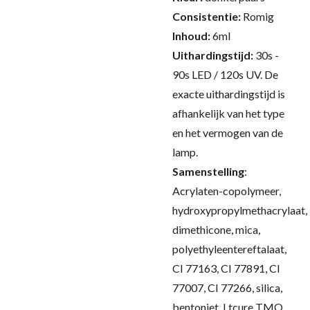
Consistentie:
Romig
Inhoud:
6ml
Uithardingstijd:
30s -
90s LED / 120s UV.
De
exacte uithardingstijd is
afhankelijk van het type
en het vermogen van de
lamp.
Samenstelling
:
Acrylaten-copolymeer,
hydroxypropylmethacrylaat,
dimethicone, mica,
polyethyleentereftalaat,
CI 77163, CI 77891, CI
77007, CI 77266, silica,
bentoniet, Ltcure TMO,