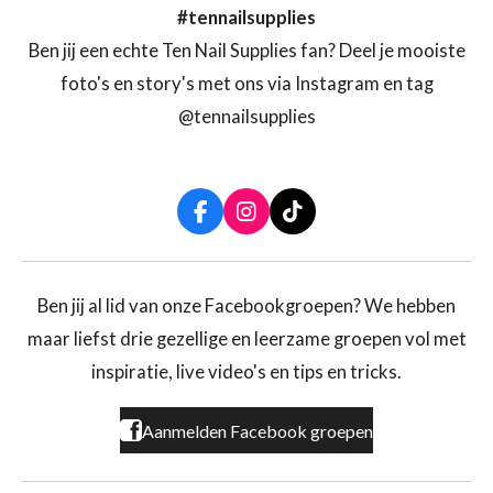
#tennailsupplies
Ben jij een echte Ten Nail Supplies fan? Deel je mooiste
foto's en story's met ons via Instagram en tag
@tennailsupplies
F
I
T
a
n
i
c
s
k
e
t
T
b
a
o
Ben jij al lid van onze Facebookgroepen? We hebben
o
g
k
maar liefst drie gezellige en leerzame groepen vol met
o
r
k
a
inspiratie, live video's en tips en tricks.
m
Aanmelden Facebook groepen