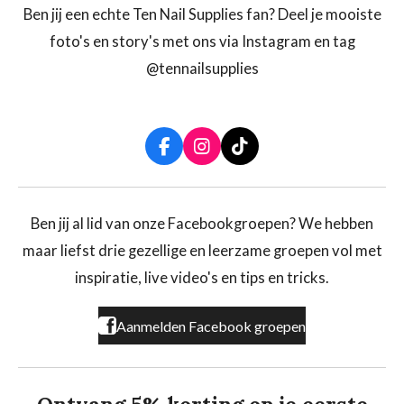
Ben jij een echte Ten Nail Supplies fan? Deel je mooiste
foto's en story's met ons via Instagram en tag
@tennailsupplies
F
I
T
a
n
i
c
s
k
e
t
T
b
a
o
Ben jij al lid van onze Facebookgroepen? We hebben
o
g
k
maar liefst drie gezellige en leerzame groepen vol met
o
r
k
a
inspiratie, live video's en tips en tricks.
m
Aanmelden Facebook groepen