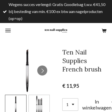
Wegens succes verlengd: Gratis Goodiebag t.w.v. €41,50
Ga
bij besteding van min. €100 ex btw aan nagelproducten
direct
(op=op)
naar
de
hoofdinhoud
Ten Nail
Supplies
French brush
€ 11,95
In
winkelwagen