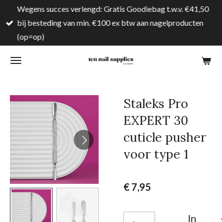
Wegens succes verlengd: Gratis Goodiebag t.w.v. €41,50
Ga
bij besteding van min. €100 ex btw aan nagelproducten
direct
(op=op)
naar
de
hoofdinhoud
Staleks Pro
EXPERT 30
cuticle pusher
voor type 1
€ 7,95
In