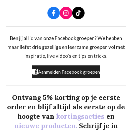
F
I
T
a
n
i
c
s
k
e
t
T
b
a
o
Ben jij al lid van onze Facebookgroepen? We hebben
o
g
k
maar liefst drie gezellige en leerzame groepen vol met
o
r
k
a
inspiratie, live video's en tips en tricks.
m
Aanmelden Facebook groepen
Ontvang 5% korting op je eerste
order en blijf altijd als eerste op de
hoogte van
kortingsacties
en
nieuwe producten.
Schrijf je in