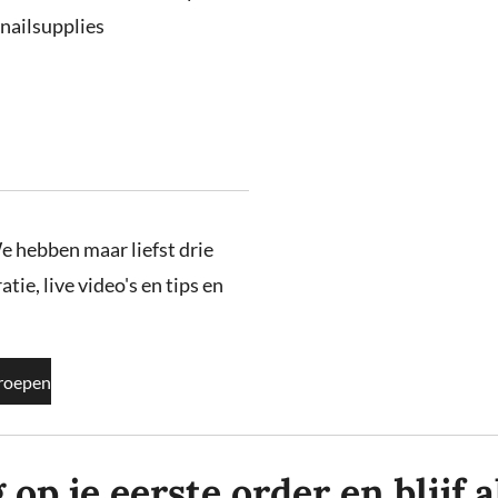
nailsupplies
e hebben maar liefst drie
tie, live video's en tips en
roepen
p je eerste order en blijf al