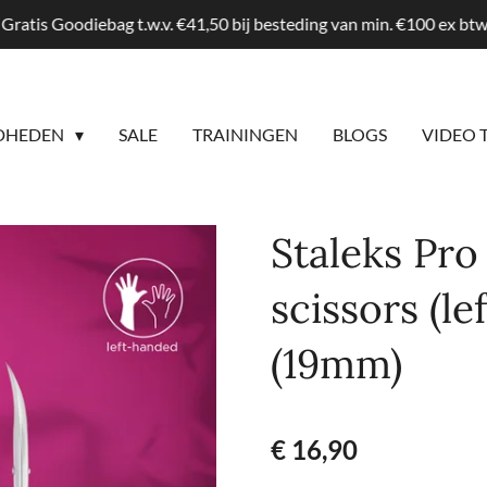
Gratis Goodiebag t.w.v. €41,50 bij besteding van min. €100 ex b
DHEDEN
SALE
TRAININGEN
BLOGS
VIDEO 
Staleks Pro
scissors (le
(19mm)
€ 16,90