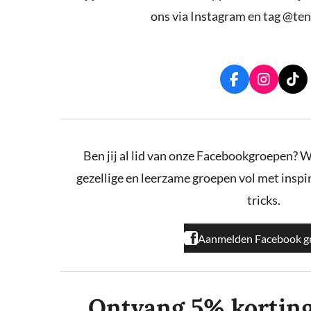
ons via Instagram en tag @ten
F
I
T
a
n
i
c
s
k
e
t
T
b
a
o
o
g
k
Ben jij al lid van onze Facebookgroepen? W
o
r
gezellige en leerzame groepen vol met inspira
k
a
m
tricks.
Aanmelden Facebook g
Ontvang 5% korting o