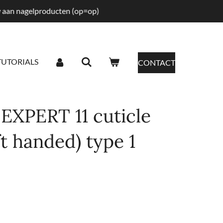
tw aan nagelproducten (op=op)
TUTORIALS
CONTACT
 EXPERT 11 cuticle
ft handed) type 1