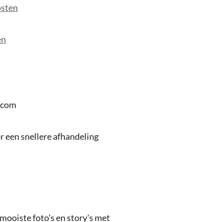
osten
en
.com
 een snellere afhandeling
 mooiste foto's en story's met