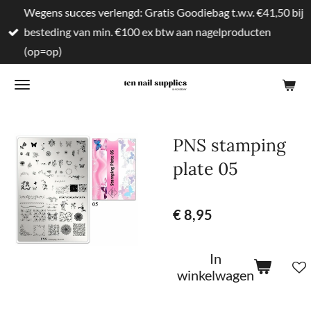
Wegens succes verlengd: Gratis Goodiebag t.w.v. €41,50 bij
Ga
besteding van min. €100 ex btw aan nagelproducten
direct
(op=op)
naar
de
hoofdinhoud
PNS stamping
plate 05
€ 8,95
In
winkelwagen