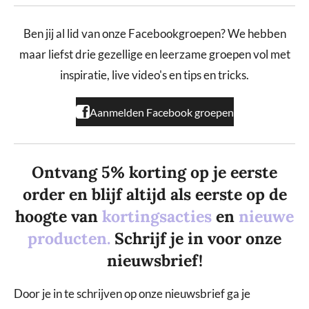
c
s
k
e
t
T
b
a
o
Ben jij al lid van onze Facebookgroepen? We hebben
o
g
k
maar liefst drie gezellige en leerzame groepen vol met
o
r
k
a
inspiratie, live video's en tips en tricks.
m
Aanmelden Facebook groepen
Ontvang 5% korting op je eerste
order en blijf altijd als eerste op de
hoogte van
kortingsacties
en
nieuwe
producten.
Schrijf je in voor onze
nieuwsbrief!
Door je in te schrijven op onze nieuwsbrief ga je