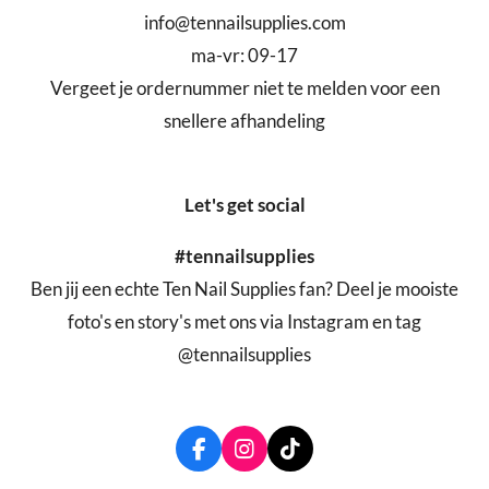
info@tennailsupplies.com
ma-vr: 09-17
Vergeet je ordernummer niet te melden voor een
snellere afhandeling
Let's get social
#tennailsupplies
Ben jij een echte Ten Nail Supplies fan? Deel je mooiste
foto's en story's met ons via Instagram en tag
@tennailsupplies
F
I
T
a
n
i