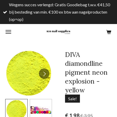
Wegens succes verlengd: Gratis Goodiebag t.w.v. €41,50
Ga
bij besteding van min. €100 ex btw aan nagelproducten
direct
(op=op)
naar
de
hoofdinhoud
DIVA
diamondline
pigment neon
explosion -
yellow
Sale!
€ 1,98
€ 3,95