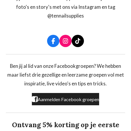
foto's en story's met ons via Instagram en tag
@tennailsupplies
F
I
T
a
n
i
c
s
k
e
t
T
b
a
o
Ben jij al lid van onze Facebookgroepen? We hebben
o
g
k
maar liefst drie gezellige en leerzame groepen vol met
o
r
k
a
inspiratie, live video's en tips en tricks.
m
Aanmelden Facebook groepen
Ontvang 5% korting op je eerste