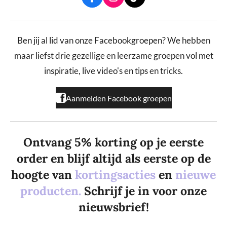
F
I
T
a
n
i
c
s
k
e
t
T
b
a
o
Ben jij al lid van onze Facebookgroepen? We hebben
o
g
k
maar liefst drie gezellige en leerzame groepen vol met
o
r
k
a
inspiratie, live video's en tips en tricks.
m
Aanmelden Facebook groepen
Ontvang 5% korting op je eerste
order en blijf altijd als eerste op de
hoogte van
kortingsacties
en
nieuwe
producten.
Schrijf je in voor onze
nieuwsbrief!