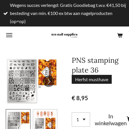
Wegens succes verlengd: Gratis Goodiebag t.w.v. €41,50 bij
Ga
besteding van min. €100 ex btw aan nagelproducten
direct
(op=op)
naar
de
hoofdinhoud
PNS stamping
plate 36
Herfst musthave
€ 8,95
In
winkelwagen