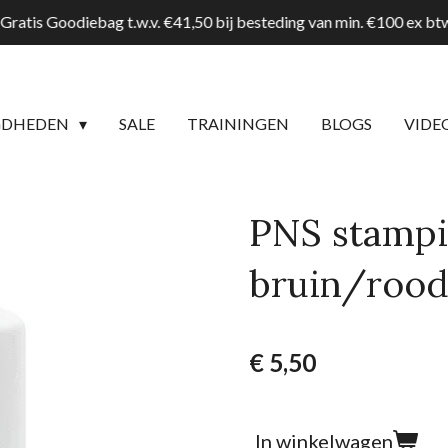
Gratis Goodiebag t.w.v. €41,50 bij besteding van min. €100 ex b
GDHEDEN
SALE
TRAININGEN
BLOGS
VIDE
PNS stampi
bruin/roo
€ 5,50
In winkelwagen