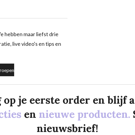
e hebben maar liefst drie
tie, live video's en tips en
roepen
p je eerste order en blijf al
cties
en
nieuwe producten.
nieuwsbrief!