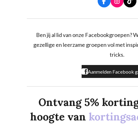
F
I
T
a
n
i
c
s
k
e
t
T
b
a
o
o
g
k
Ben jij al lid van onze Facebookgroepen? W
o
r
gezellige en leerzame groepen vol met inspira
k
a
m
tricks.
Aanmelden Facebook g
Ontvang 5% korting o
hoogte van
kortingsa