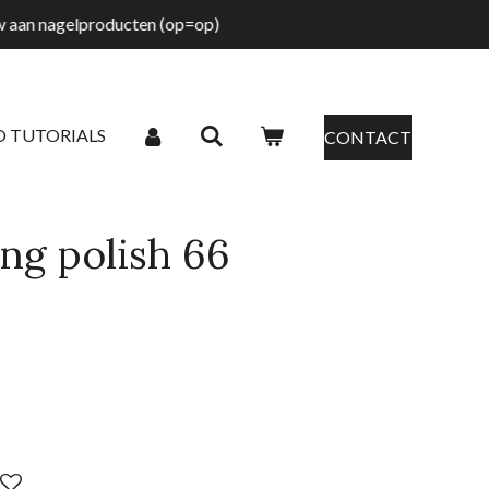
tw aan nagelproducten (op=op)
O TUTORIALS
CONTACT
ng polish 66
d