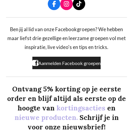
F
I
T
a
n
i
c
s
k
e
t
T
b
a
o
Ben jij al lid van onze Facebookgroepen? We hebben
o
g
k
maar liefst drie gezellige en leerzame groepen vol met
o
r
k
a
inspiratie, live video's en tips en tricks.
m
Aanmelden Facebook groepen
Ontvang 5% korting op je eerste
order en blijf altijd als eerste op de
hoogte van
kortingsacties
en
nieuwe producten.
Schrijf je in
voor onze nieuwsbrief!