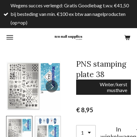
Wegens succes verlengd: Gratis Goodiebag t.w.v. €41,50
Ga
bij besteding van min. €100 ex btw aan nagelproducten
direct
(op=op)
naar
de
hoofdinhoud
PNS stamping
plate 38
Winter/kerst
musthave
€ 8,95
In
winkelwagen