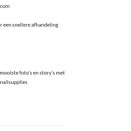
.com
 een snellere afhandeling
 mooiste foto's en story's met
nailsupplies