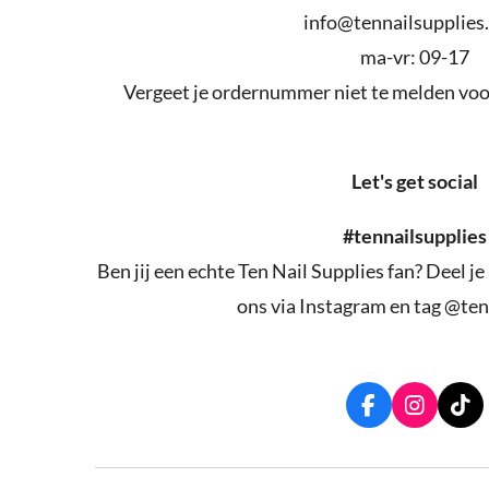
info@tennailsupplies
ma-vr: 09-17
Vergeet je ordernummer niet te melden voor
Let's get social
#tennailsupplies
Ben jij een echte Ten Nail Supplies fan? Deel je
ons via Instagram en tag @ten
F
I
T
a
n
i
c
s
k
e
t
T