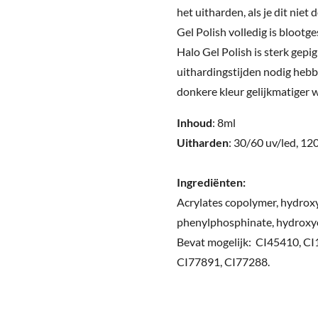
het uitharden, als je dit niet
Gel Polish volledig is blootg
Halo Gel Polish is sterk gep
uithardingstijden nodig hebb
donkere kleur gelijkmatiger 
Inhoud
: 8ml
Uitharden
: 30/60 uv/led, 12
Ingrediënten:
Acrylates copolymer, hydroxy
phenylphosphinate, hydroxycy
Bevat mogelijk: CI45410, C
CI77891, CI77288.