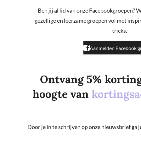
b
a
o
o
g
k
Ben jij al lid van onze Facebookgroepen? W
o
r
gezellige en leerzame groepen vol met inspira
k
a
m
tricks.
Aanmelden Facebook g
Ontvang 5% korting o
hoogte van
kortingsa
Door je in te schrijven op onze nieuwsbrief ga