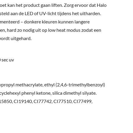
 doet kan het product gaan liften. Zorg ervoor dat Halo
esteld aan de LED of UV-licht tijdens het uitharden.
igmenteerd – donkere kleuren kunnen langere
en, hard zo nodig uit op low heat modus zodat een
wordt uitgehard
.
0 sec uv
propyl methacrylate, ethyl (2,4,6-trimethylbenzoyl)
clehexyl phenyl ketone, silica dimethyl silyate.
I15850, CI19140, CI77742, CI77510, CI77499,