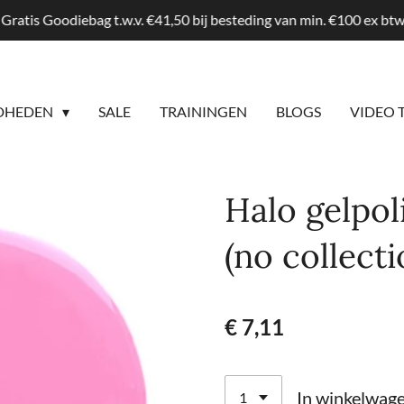
Gratis Goodiebag t.w.v. €41,50 bij besteding van min. €100 ex b
DHEDEN
SALE
TRAININGEN
BLOGS
VIDEO 
Halo gelpo
(no collecti
€ 7,11
In winkelwag