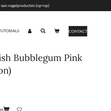
tw aan nagelproducten (op=op)
TUTORIALS
CONTACT
lish Bubblegum Pink
on)
en