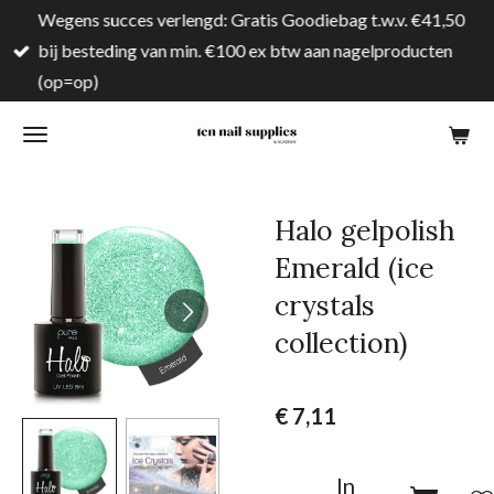
Wegens succes verlengd: Gratis Goodiebag t.w.v. €41,50
Ga
bij besteding van min. €100 ex btw aan nagelproducten
direct
(op=op)
naar
de
hoofdinhoud
Halo gelpolish
Emerald (ice
crystals
collection)
€ 7,11
In