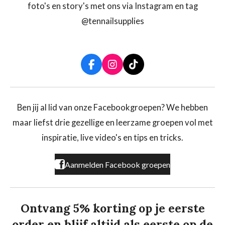
foto's en story's met ons via Instagram en tag
@tennailsupplies
F
I
T
a
n
i
c
s
k
e
t
T
b
a
o
Ben jij al lid van onze Facebookgroepen? We hebben
o
g
k
maar liefst drie gezellige en leerzame groepen vol met
o
r
k
a
inspiratie, live video's en tips en tricks.
m
Aanmelden Facebook groepen
Ontvang 5% korting op je eerste
order en blijf altijd als eerste op de