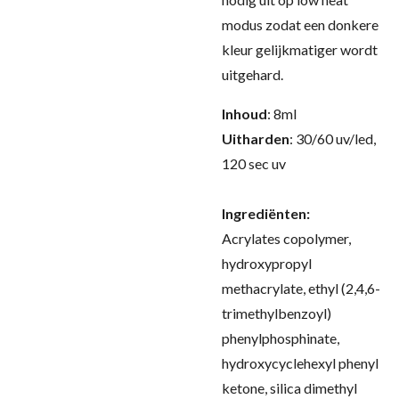
modus zodat een donkere
kleur gelijkmatiger wordt
uitgehard
.
Inhoud
: 8ml
Uitharden
: 30/60 uv/led,
120 sec uv
Ingrediënten:
Acrylates copolymer,
hydroxypropyl
methacrylate, ethyl (2,4,6-
trimethylbenzoyl)
phenylphosphinate,
hydroxycyclehexyl phenyl
ketone, silica dimethyl