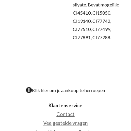
silyate. Bevat mogelijk:
CI45410, CI15850,
CI19140, CI77742,
CI77510, CI77499,
CI77891, CI77288.
Klik hier om je aankoop te herroepen
Klantenservice
Contact
Veelgestelde vragen