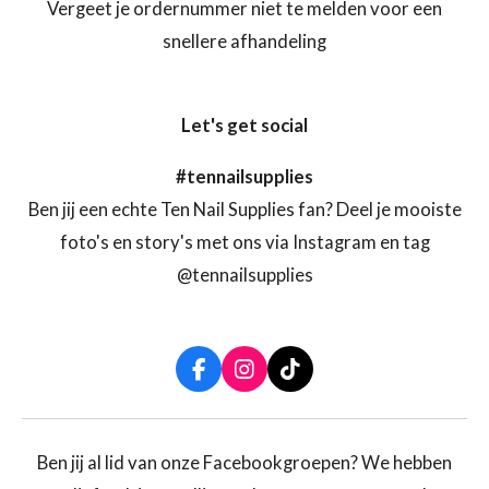
Vergeet je ordernummer niet te melden voor een
snellere afhandeling
Let's get social
#tennailsupplies
Ben jij een echte Ten Nail Supplies fan? Deel je mooiste
foto's en story's met ons via Instagram en tag
@tennailsupplies
F
I
T
a
n
i
c
s
k
e
t
T
b
a
o
Ben jij al lid van onze Facebookgroepen? We hebben
o
g
k