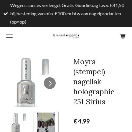
Wegens succes verlengd: Gratis Goodiebag t.w.v. €41,50
Ga
bij besteding van min. €100 ex btw aan nagelproducten
direct
(op=op)
naar
de
hoofdinhoud
Moyra
(stempel)
nagellak
holographic
251 Sirius
€ 4,99