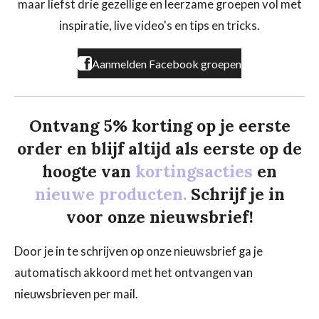
maar liefst drie gezellige en leerzame groepen vol met
o
r
k
a
inspiratie, live video's en tips en tricks.
m
Aanmelden Facebook groepen
Ontvang 5% korting op je eerste
order en blijf altijd als eerste op de
hoogte van
kortingsacties
en
nieuwe producten.
Schrijf je in
voor onze nieuwsbrief!
Door je in te schrijven op onze nieuwsbrief ga je
automatisch akkoord met het ontvangen van
nieuwsbrieven per mail.