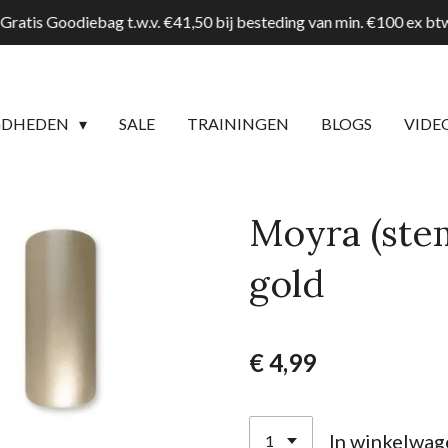
Gratis Goodiebag t.w.v. €41,50 bij besteding van min. €100 ex b
GDHEDEN
SALE
TRAININGEN
BLOGS
VIDE
Moyra (ste
gold
€ 4,99
In winkelwag