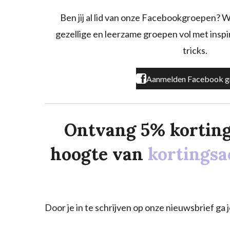
b
a
o
o
g
k
Ben jij al lid van onze Facebookgroepen? W
o
r
gezellige en leerzame groepen vol met inspira
k
a
m
tricks.
Aanmelden Facebook g
Ontvang 5% korting o
hoogte van
kortingsa
Door je in te schrijven op onze nieuwsbrief g