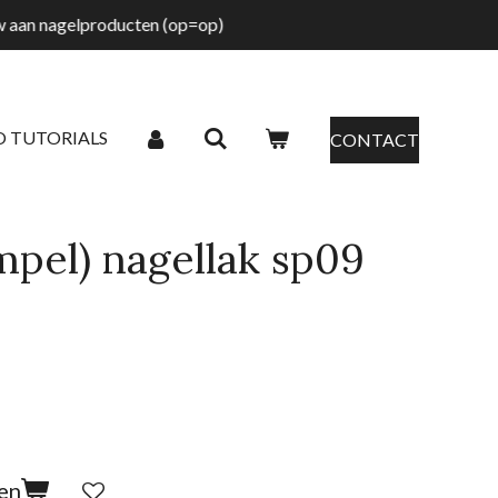
tw aan nagelproducten (op=op)
O TUTORIALS
CONTACT
mpel) nagellak sp09
en