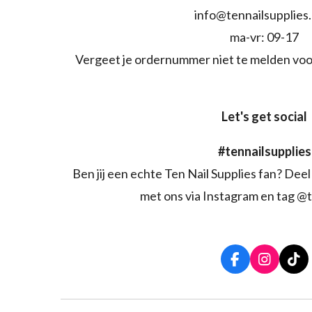
info@tennailsupplies
ma-vr: 09-17
Vergeet je ordernummer niet te melden voo
Let's get social
#tennailsupplies
Ben jij een echte Ten Nail Supplies fan? Deel 
met ons via Instagram en tag @t
F
I
T
a
n
i
c
s
k
e
t
T