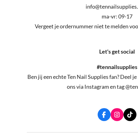
info@tennailsupplies
ma-vr: 09-17
Vergeet je ordernummer niet te melden voor
Let's get social
#tennailsupplies
Ben jij een echte Ten Nail Supplies fan? Deel je
ons via Instagram en tag @ten
F
I
T
a
n
i
c
s
k
e
t
T