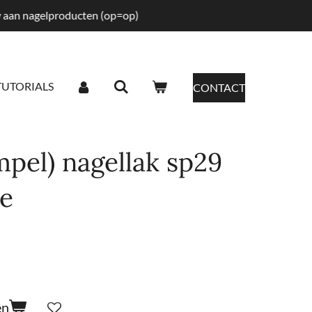
tw aan nagelproducten (op=op)
TUTORIALS
CONTACT
pel) nagellak sp29
e
en