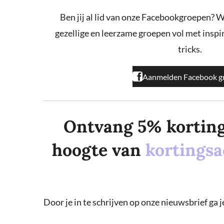
b
a
o
o
g
k
Ben jij al lid van onze Facebookgroepen? W
o
r
gezellige en leerzame groepen vol met inspira
k
a
m
tricks.
Aanmelden Facebook g
Ontvang 5% korting o
hoogte van
kortingsa
Door je in te schrijven op onze nieuwsbrief ga