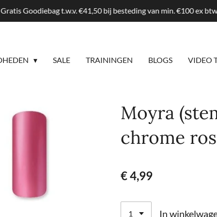
Gratis Goodiebag t.w.v. €41,50 bij besteding van min. €100 ex b
DHEDEN
SALE
TRAININGEN
BLOGS
VIDEO 
Moyra (stem
chrome ros
€ 4,99
In winkelwag