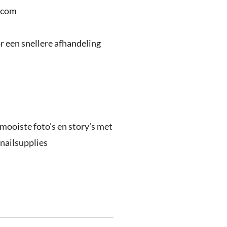
.com
 een snellere afhandeling
 mooiste foto's en story's met
nailsupplies