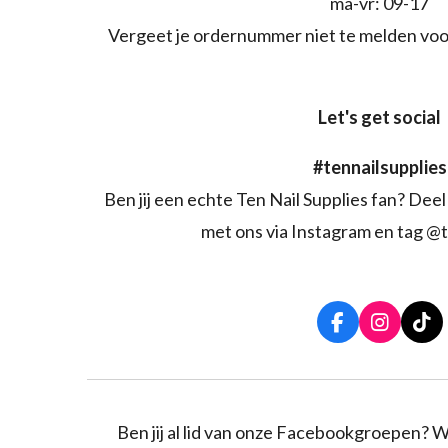
ma-vr: 09-17
Vergeet je ordernummer niet te melden voo
Let's get social
#tennailsupplies
Ben jij een echte Ten Nail Supplies fan? Deel 
met ons via Instagram en tag @t
F
I
T
a
n
i
c
s
k
e
t
T
b
a
o
o
g
k
Ben jij al lid van onze Facebookgroepen? W
o
r