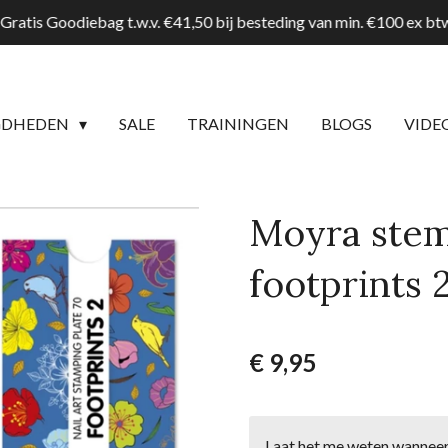
Gratis Goodiebag t.w.v. €41,50 bij besteding van min. €100 ex b
GDHEDEN
SALE
TRAININGEN
BLOGS
VIDE
Moyra stem
footprints 
€ 9,95
Laat het me weten wanneer 