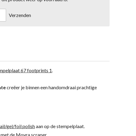
Verzenden
pelplaat 67 footprints 1
.
ate
creëer je binnen een handomdraai prachtige
l/gel/foil polish
aan op de stempelplaat.
h met de
Moyra scraper
.