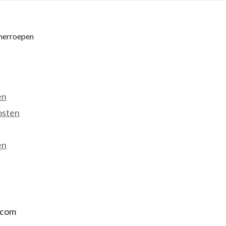
 herroepen
en
osten
en
.com