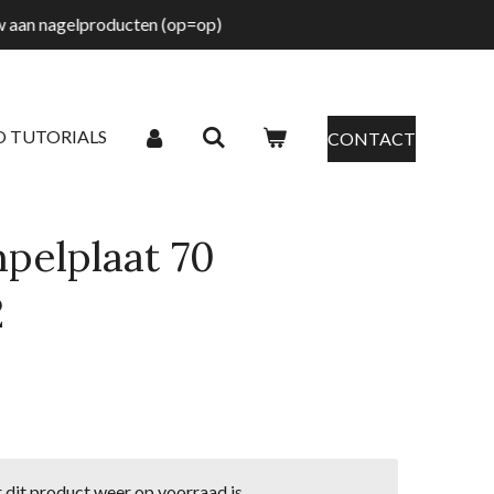
tw aan nagelproducten (op=op)
O TUTORIALS
CONTACT
pelplaat 70
2
dit product weer op voorraad is.