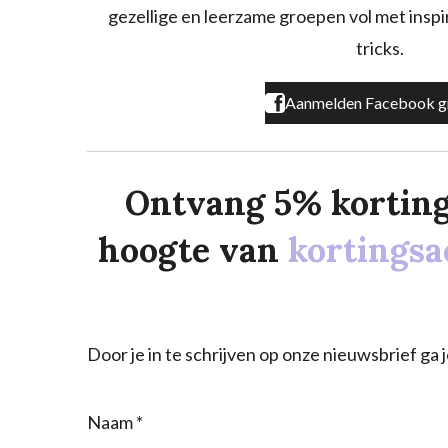
gezellige en leerzame groepen vol met inspira
k
a
m
tricks.
Aanmelden Facebook g
Ontvang 5% korting o
hoogte van
kortingsa
Door je in te schrijven op onze nieuwsbrief g
Naam *