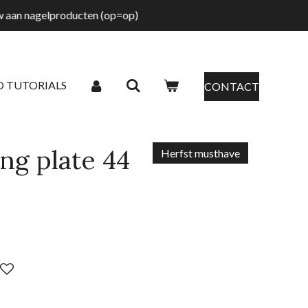
tw aan nagelproducten (op=op)
O TUTORIALS
CONTACT
ng plate 44
Herfst musthave