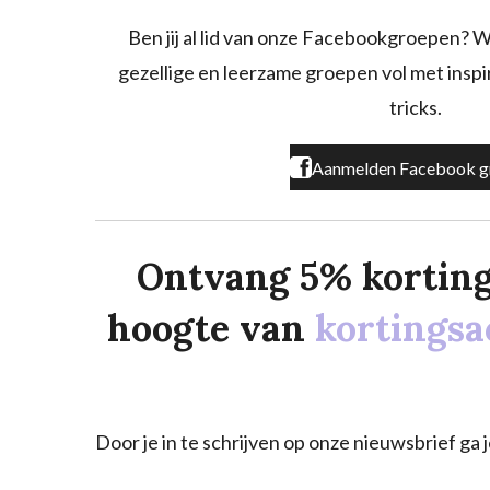
b
a
o
o
g
k
Ben jij al lid van onze Facebookgroepen? W
o
r
gezellige en leerzame groepen vol met inspira
k
a
m
tricks.
Aanmelden Facebook g
Ontvang 5% korting o
hoogte van
kortingsa
Door je in te schrijven op onze nieuwsbrief g