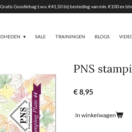
Gratis Goodiebag t.w.v. €41,50 bij besteding van min. €100 ex b
GDHEDEN
SALE
TRAININGEN
BLOGS
VIDE
PNS stampi
€ 8,95
In winkelwagen