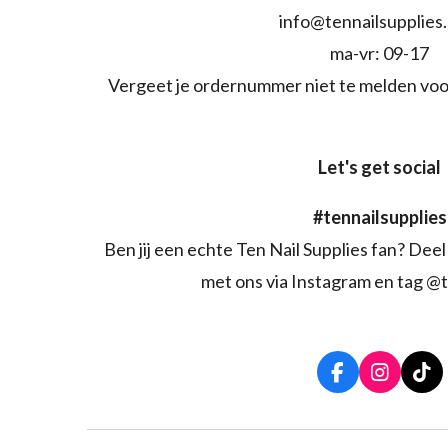
info@tennailsupplies
ma-vr: 09-17
Vergeet je ordernummer niet te melden voo
Let's get social
#tennailsupplies
Ben jij een echte Ten Nail Supplies fan? Deel 
met ons via Instagram en tag @t
F
I
T
a
n
i
c
s
k
e
t
T