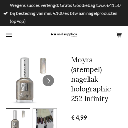
Wegens succes verlengd: Gratis Goodiebag t.w.v. €41,50
Ga
bij besteding van min. €100 ex btw aan nagelproducten
direct
(op=op)
naar
de
hoofdinhoud
Moyra
(stempel)
nagellak
holographic
252 Infinity
€ 4,99