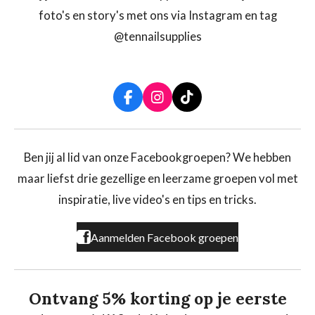
foto's en story's met ons via Instagram en tag
@tennailsupplies
F
I
T
a
n
i
c
s
k
e
t
T
b
a
o
Ben jij al lid van onze Facebookgroepen? We hebben
o
g
k
maar liefst drie gezellige en leerzame groepen vol met
o
r
k
a
inspiratie, live video's en tips en tricks.
m
Aanmelden Facebook groepen
Ontvang 5% korting op je eerste