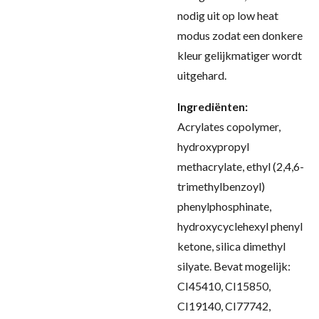
nodig uit op low heat
modus zodat een donkere
kleur gelijkmatiger wordt
uitgehard
.
Ingrediënten:
Acrylates copolymer,
hydroxypropyl
methacrylate, ethyl (2,4,6-
trimethylbenzoyl)
phenylphosphinate,
hydroxycyclehexyl phenyl
ketone, silica dimethyl
silyate. Bevat mogelijk:
CI45410, CI15850,
CI19140, CI77742,