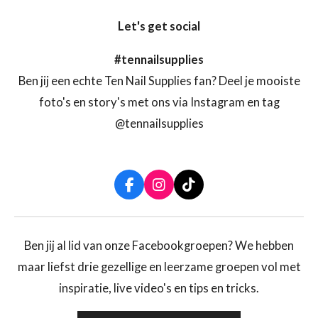
Let's get social
#tennailsupplies
Ben jij een echte Ten Nail Supplies fan? Deel je mooiste
foto's en story's met ons via Instagram en tag
@tennailsupplies
F
I
T
a
n
i
c
s
k
e
t
T
b
a
o
Ben jij al lid van onze Facebookgroepen? We hebben
o
g
k
maar liefst drie gezellige en leerzame groepen vol met
o
r
k
a
inspiratie, live video's en tips en tricks.
m