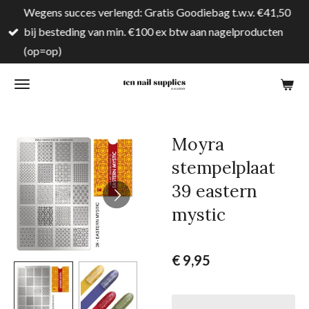
Wegens succes verlengd: Gratis Goodiebag t.w.v. €41,50
Ga
bij besteding van min. €100 ex btw aan nagelproducten
direct
(op=op)
naar
de
hoofdinhoud
Moyra
stempelplaat
39 eastern
mystic
€ 9,95