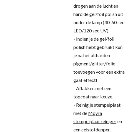
drogen aan de lucht en
hard de gel/foil polish uit
onder de lamp (30-60 sec
LED/120 sec UV).
- Indien je de gel/foil
polish hebt gebruikt kun
je na het uitharden
pigment/glitter/folie
toevoegen voor een extra
gaaf effect!
- Aflakken met een
topcoat naar keuze.
- Reinig je stempelplaat
met de
Moyra
stempelplaat reiniger
en
een
celstofdepper
.