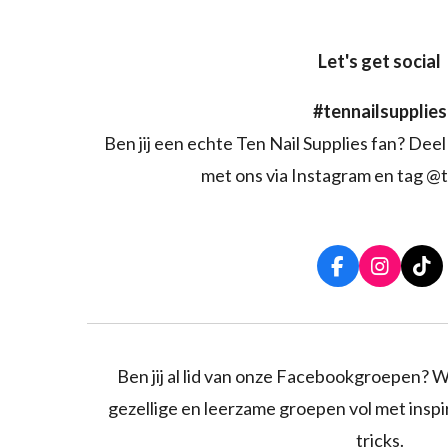
Let's get social
#tennailsupplies
Ben jij een echte Ten Nail Supplies fan? Deel 
met ons via Instagram en tag @t
F
I
T
a
n
i
c
s
k
e
t
T
b
a
o
o
g
k
Ben jij al lid van onze Facebookgroepen? W
o
r
gezellige en leerzame groepen vol met inspira
k
a
m
tricks.