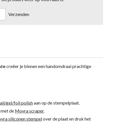
Verzenden
ate
creëer je binnen een handomdraai prachtige
l/gel/foil polish
aan op de stempelplaat.
h met de
Moyra scraper
.
yra siliconen stempel
over de plaat en druk het