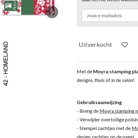
Uitverkocht
Met de
Moyra stamping pl
designs, thuis of in de salon!
Gebruiksaanwijzing
- Breng de
Moyra stamping nai
- Verwijder overtollige polis
- Stempel zachtjes met de
Mo
design zachtjes op de nagel.