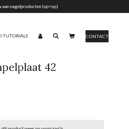
tw aan nagelproducten (op=op)
O TUTORIALS
CONTACT
pelplaat 42
dit product weer op voorraad is.