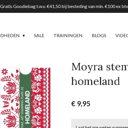
Gratis Goodiebag t.w.v. €41,50 bij besteding van min. €100 ex b
GDHEDEN
SALE
TRAININGEN
BLOGS
VIDE
Moyra stem
homeland
€ 9,95
Laat het me weten wanneer 