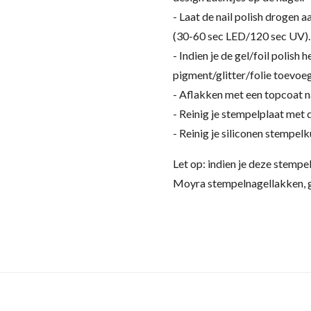
- Laat de nail polish drogen a
(30-60 sec LED/120 sec UV).
- Indien je de gel/foil polish 
pigment/glitter/folie toevoeg
- Aflakken met een topcoat n
- Reinig je stempelplaat met
- Reinig je siliconen stempel
Let op: indien je deze stempe
Moyra stempelnagellakken, g