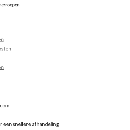
 herroepen
en
osten
en
.com
r een snellere afhandeling