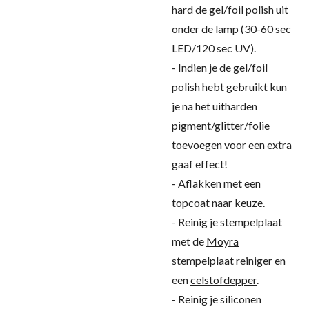
hard de gel/foil polish uit
onder de lamp (30-60 sec
LED/120 sec UV).
- Indien je de gel/foil
polish hebt gebruikt kun
je na het uitharden
pigment/glitter/folie
toevoegen voor een extra
gaaf effect!
- Aflakken met een
topcoat naar keuze.
- Reinig je stempelplaat
met de
Moyra
stempelplaat reiniger
en
een
celstofdepper
.
- Reinig je siliconen