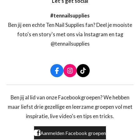
Let's get social
#tennailsupplies
Ben jij een echte Ten Nail Supplies fan? Deel je mooiste
foto's en story's met ons via Instagram en tag
@tennailsupplies
F
I
T
a
n
i
c
s
k
e
t
T
b
a
o
Ben jij al lid van onze Facebookgroepen? We hebben
o
g
k
maar liefst drie gezellige en leerzame groepen vol met
o
r
k
a
inspiratie, live video's en tips en tricks.
m
Aanmelden Facebook groepen