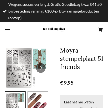
Wegens succes verlengd: Gratis Goodiebag t.w.v. €41,50
Ga
bij besteding van min. €100 ex btw aan nagelproducten
direct
(op=op)
naar
de
hoofdinhoud
Moyra
stempelplaat 51
friends
€ 9,95
Laat het me weten