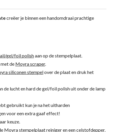
ate
creëer je binnen een handomdraai prachtige
l/gel/foil polish
aan op de stempelplaat.
h met de
Moyra scraper
.
yra siliconen stempel
over de plaat en druk het
an de lucht en hard de gel/foil polish uit onder de lamp
hebt gebruikt kun je na het uitharden
en voor een extra gaaf effect!
aar keuze.
 de
Moyra stempelplaat reiniger
en een
celstofdepper
.