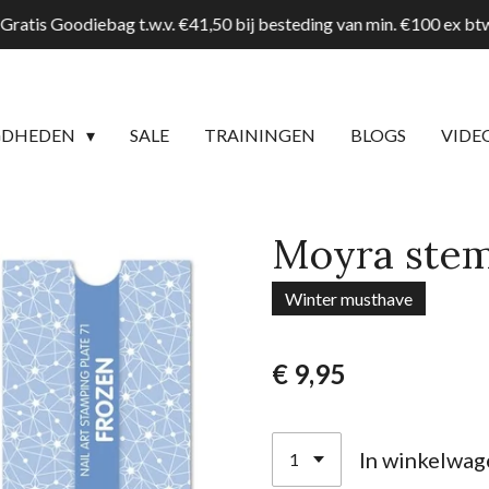
Gratis Goodiebag t.w.v. €41,50 bij besteding van min. €100 ex b
GDHEDEN
SALE
TRAININGEN
BLOGS
VIDE
Moyra stem
Winter musthave
€ 9,95
In winkelwag