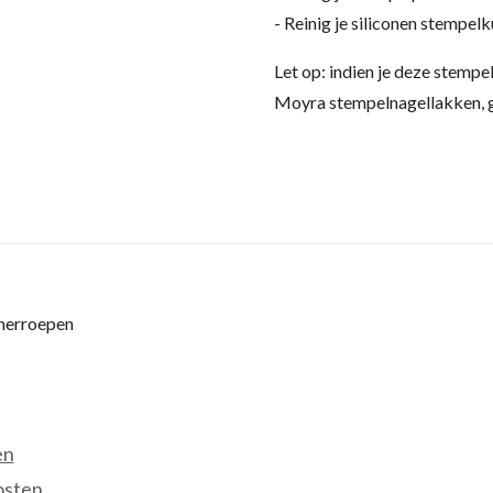
- Reinig je siliconen stempel
Let op: indien je deze stempe
Moyra stempelnagellakken, g
 herroepen
en
osten