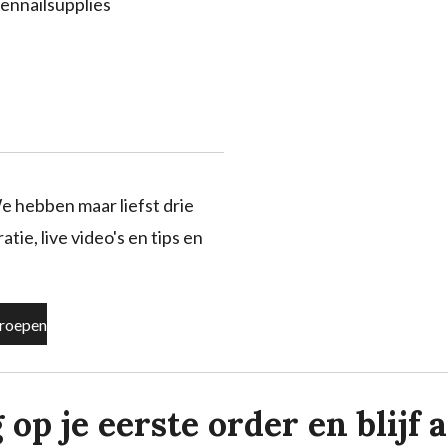
ennailsupplies
e hebben maar liefst drie
tie, live video's en tips en
roepen
p je eerste order en blijf al