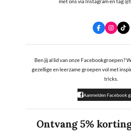
met ons via Instagram en tag @t
F
I
T
a
n
i
c
s
k
e
t
T
b
a
o
o
g
k
Ben jij al lid van onze Facebookgroepen? W
o
r
gezellige en leerzame groepen vol met inspira
k
a
m
tricks.
Aanmelden Facebook g
Ontvang 5% korting o