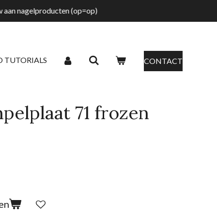
tw aan nagelproducten (op=op)
O TUTORIALS
CONTACT
pelplaat 71 frozen
en