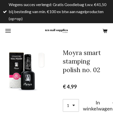
Wegens succes verlengd: Gratis Goodiebag t.w.v. €41,50
Ga
bij besteding van min. €100 ex btw aan nagelproducten
direct
(op=op)
naar
de
hoofdinhoud
Moyra smart
stamping
polish no. 02
€ 4,99
In
winkelwagen