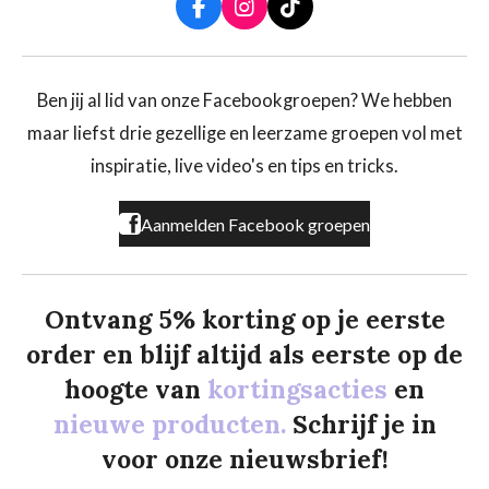
F
I
T
a
n
i
c
s
k
e
t
T
b
a
o
Ben jij al lid van onze Facebookgroepen? We hebben
o
g
k
maar liefst drie gezellige en leerzame groepen vol met
o
r
k
a
inspiratie, live video's en tips en tricks.
m
Aanmelden Facebook groepen
Ontvang 5% korting op je eerste
order en blijf altijd als eerste op de
hoogte van
kortingsacties
en
nieuwe producten.
Schrijf je in
voor onze nieuwsbrief!