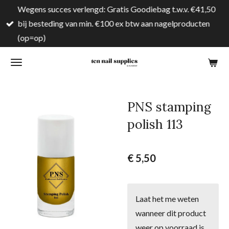
Wegens succes verlengd: Gratis Goodiebag t.w.v. €41,50
Ga
bij besteding van min. €100 ex btw aan nagelproducten
direct
(op=op)
naar
de
hoofdinhoud
PNS stamping
polish 113
€ 5,50
Laat het me weten
wanneer dit product
weer op voorraad is.