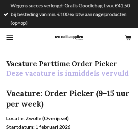
Wegens succes verlengd: Gratis Goodiebag t.w.v. €41,50
Ga
bij besteding van min. €100 ex btw aan nagelproducten
direct
(op=op)
naar
de
hoofdinhoud
Vacature Parttime Order Picker
Deze vacature is inmiddels vervuld
Vacature: Order Picker (9–15 uur
per week)
Locatie: Zwolle (Overijssel)
Startdatum: 1 februari 2026