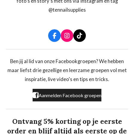
foto's en story's met ons via Instagram en tag
@tennailsupplies
F
I
T
a
n
i
c
s
k
e
t
T
b
a
o
Ben jij al lid van onze Facebookgroepen? We hebben
o
g
k
maar liefst drie gezellige en leerzame groepen vol met
o
r
k
a
inspiratie, live video's en tips en tricks.
m
Aanmelden Facebook groepen
Ontvang 5% korting op je eerste
order en blijf altijd als eerste op de