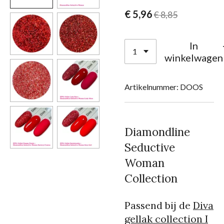
€ 5,96
€ 8,85
In
winkelwagen
Artikelnummer:
DOOS
Diamondline
Seductive
Woman
Collection
Passend bij de
Diva
gellak collection I