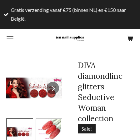
Ga
Gratis verzending vanaf €75 (binnen NL) en €150 naar
direct
België.
naar
de
hoofdinhoud
DIVA
diamondline
glitters
Seductive
Woman
collection
Sale!