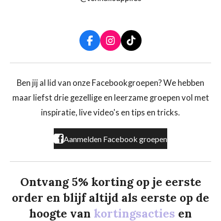
F
I
T
a
n
i
c
s
k
e
t
T
b
a
o
Ben jij al lid van onze Facebookgroepen? We hebben
o
g
k
maar liefst drie gezellige en leerzame groepen vol met
o
r
k
a
inspiratie, live video's en tips en tricks.
m
Aanmelden Facebook groepen
Ontvang 5% korting op je eerste
order en blijf altijd als eerste op de
hoogte van
kortingsacties
en