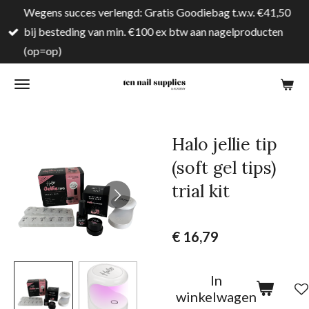
Wegens succes verlengd: Gratis Goodiebag t.w.v. €41,50
Ga
bij besteding van min. €100 ex btw aan nagelproducten
direct
(op=op)
naar
de
hoofdinhoud
Halo jellie tip
(soft gel tips)
trial kit
€ 16,79
In
winkelwagen