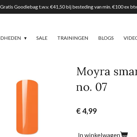
Gratis Goodiebag t.w.v. €41,50 bij besteding van min. €100 ex b
GDHEDEN
SALE
TRAININGEN
BLOGS
VIDE
Moyra smar
no. 07
€ 4,99
In winkelwagen