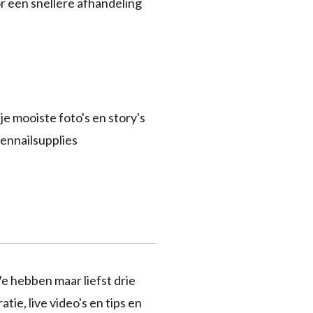
r een snellere afhandeling
je mooiste foto's en story's
ennailsupplies
e hebben maar liefst drie
tie, live video's en tips en