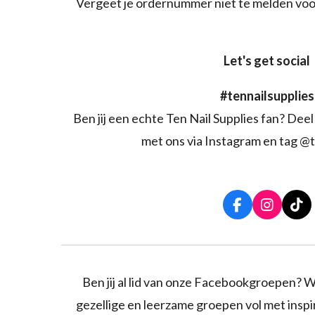
Vergeet je ordernummer niet te melden voo
Let's get social
#tennailsupplies
Ben jij een echte Ten Nail Supplies fan? Deel 
met ons via Instagram en tag @t
F
I
T
a
n
i
c
s
k
e
t
T
b
a
o
o
g
k
Ben jij al lid van onze Facebookgroepen? W
o
r
gezellige en leerzame groepen vol met inspira
k
a