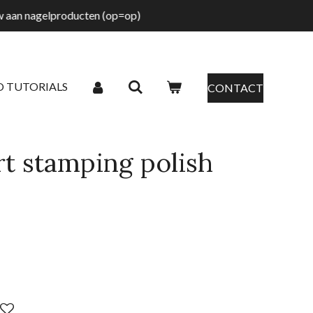
tw aan nagelproducten (op=op)
O TUTORIALS
CONTACT
t stamping polish