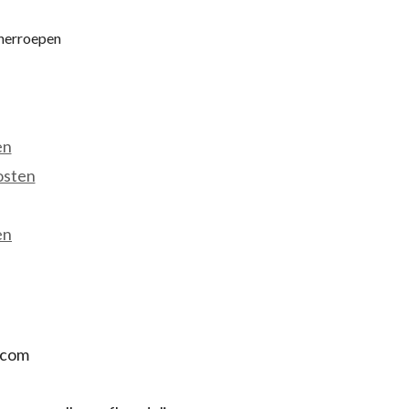
 herroepen
en
osten
en
.com