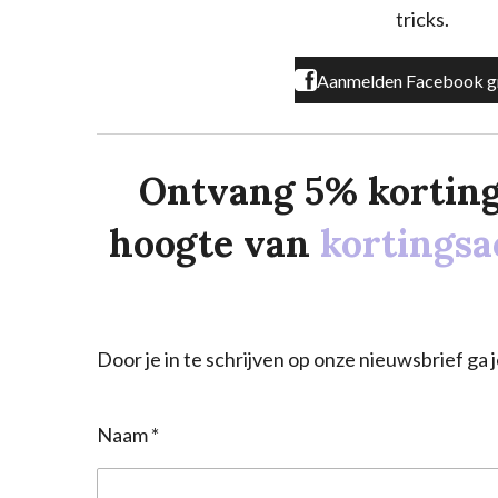
m
tricks.
Aanmelden Facebook g
Ontvang 5% korting o
hoogte van
kortingsa
Door je in te schrijven op onze nieuwsbrief g
Naam *