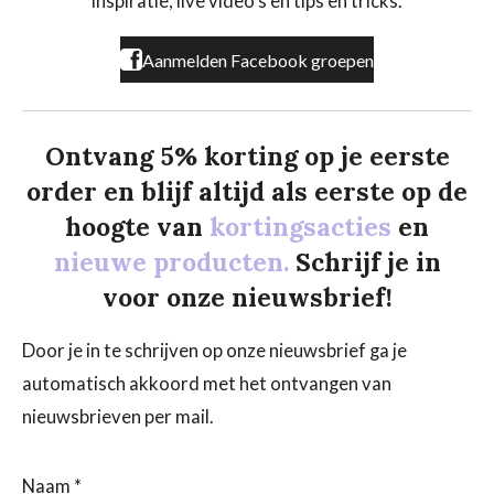
inspiratie, live video's en tips en tricks.
m
Aanmelden Facebook groepen
Ontvang 5% korting op je eerste
order en blijf altijd als eerste op de
hoogte van
kortingsacties
en
nieuwe producten.
Schrijf je in
voor onze nieuwsbrief!
Door je in te schrijven op onze nieuwsbrief ga je
automatisch akkoord met het ontvangen van
nieuwsbrieven per mail.
Naam *