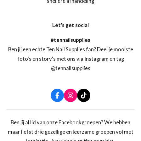
snellere afhandeling
Let's get social
#tennailsupplies
Ben jij een echte Ten Nail Supplies fan? Deel je mooiste
foto's en story's met ons via Instagram en tag
@tennailsupplies
F
I
T
a
n
i
c
s
k
e
t
T
b
a
o
Ben jij al lid van onze Facebookgroepen? We hebben
o
g
k
maar liefst drie gezellige en leerzame groepen vol met
o
r
k
a