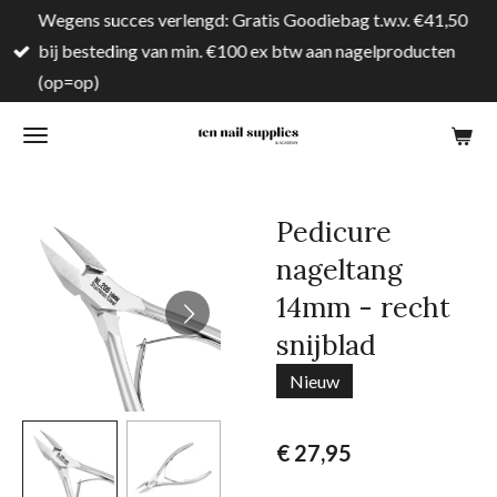
Wegens succes verlengd: Gratis Goodiebag t.w.v. €41,50
Ga
bij besteding van min. €100 ex btw aan nagelproducten
direct
(op=op)
naar
de
hoofdinhoud
Pedicure
nageltang
14mm - recht
snijblad
Nieuw
€ 27,95