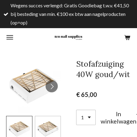
Wegens succes verlengd: Gratis Goodiebag t.w.v. €41,50
Ga
bij besteding van min. €100 ex btw aan nagelproducten
direct
(op=op)
naar
de
hoofdinhoud
Stofafzuiging
40W goud/wit
€ 65,00
In
winkelwagen