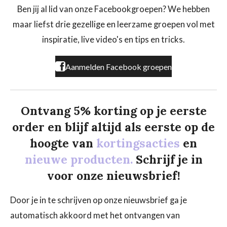
b
a
o
Ben jij al lid van onze Facebookgroepen? We hebben
o
g
k
maar liefst drie gezellige en leerzame groepen vol met
o
r
k
a
inspiratie, live video's en tips en tricks.
m
Aanmelden Facebook groepen
Ontvang 5% korting op je eerste
order en blijf altijd als eerste op de
hoogte van
kortingsacties
en
nieuwe producten.
Schrijf je in
voor onze nieuwsbrief!
Door je in te schrijven op onze nieuwsbrief ga je
automatisch akkoord met het ontvangen van