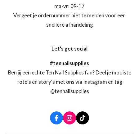
ma-vr: 09-17
Vergeet je ordernummer niet te melden voor een
snellere afhandeling
Let's get social
#tennailsupplies
Ben jij een echte Ten Nail Supplies fan? Deel je mooiste
foto's en story's met ons via Instagram en tag
@tennailsupplies
F
I
T
a
n
i
c
s
k
e
t
T