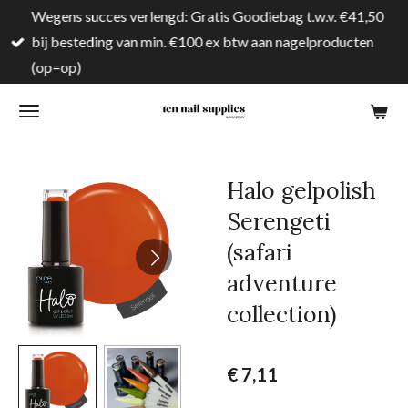
Wegens succes verlengd: Gratis Goodiebag t.w.v. €41,50
Ga
bij besteding van min. €100 ex btw aan nagelproducten
direct
(op=op)
naar
de
hoofdinhoud
Halo gelpolish
Serengeti
(safari
adventure
collection)
€ 7,11