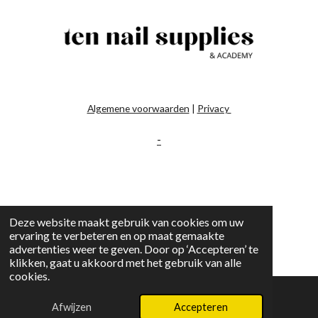
Algemene voorwaarden
|
Privacy
-
Deze website maakt gebruik van cookies om uw
ervaring te verbeteren en op maat gemaakte
advertenties weer te geven. Door op ‘Accepteren’ te
klikken, gaat u akkoord met het gebruik van alle
cookies.
Afwijzen
Accepteren
E-mailadres
Instagram