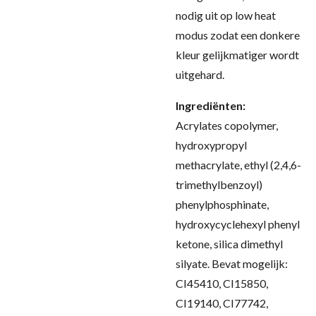
nodig uit op low heat
modus zodat een donkere
kleur gelijkmatiger wordt
uitgehard
.
Ingrediënten:
Acrylates copolymer,
hydroxypropyl
methacrylate, ethyl (2,4,6-
trimethylbenzoyl)
phenylphosphinate,
hydroxycyclehexyl phenyl
ketone, silica dimethyl
silyate. Bevat mogelijk:
CI45410, CI15850,
CI19140, CI77742,