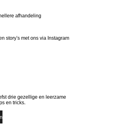
nellere afhandeling
en story's met ons via Instagram
fst drie gezellige en leerzame
ps en tricks.
n