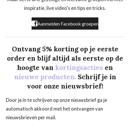
o
r
k
a
inspiratie, live video's en tips en tricks.
m
Aanmelden Facebook groepen
Ontvang 5% korting op je eerste
order en blijf altijd als eerste op de
hoogte van
kortingsacties
en
nieuwe producten.
Schrijf je in
voor onze nieuwsbrief!
Door je in te schrijven op onze nieuwsbrief ga je
automatisch akkoord met het ontvangen van
nieuwsbrieven per mail.