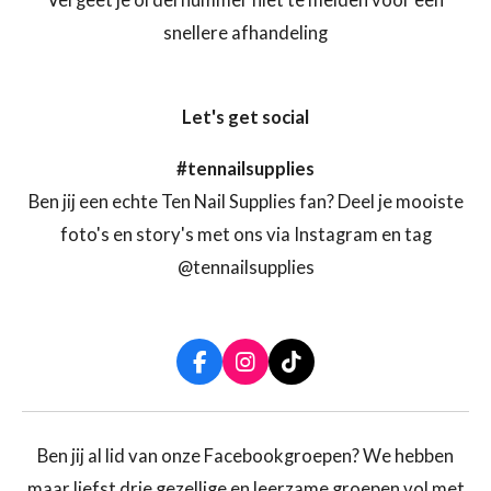
Vergeet je ordernummer niet te melden voor een
snellere afhandeling
Let's get social
#tennailsupplies
Ben jij een echte Ten Nail Supplies fan? Deel je mooiste
foto's en story's met ons via Instagram en tag
@tennailsupplies
F
I
T
a
n
i
c
s
k
e
t
T
b
a
o
Ben jij al lid van onze Facebookgroepen? We hebben
o
g
k
maar liefst drie gezellige en leerzame groepen vol met