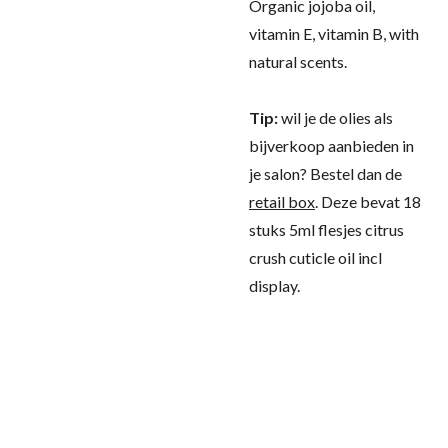
Organic jojoba oil,
vitamin E, vitamin B, with
natural scents.
Tip:
wil je de olies als
bijverkoop aanbieden in
je salon? Bestel dan de
retail box
. Deze bevat 18
stuks 5ml flesjes citrus
crush cuticle oil incl
display.