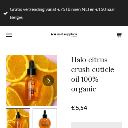
Ga
Gratis verzending vanaf €75 (binnen NL) en €150 naar
direct
België.
naar
de
hoofdinhoud
Halo citrus
crush cuticle
oil 100%
organic
€ 5,54