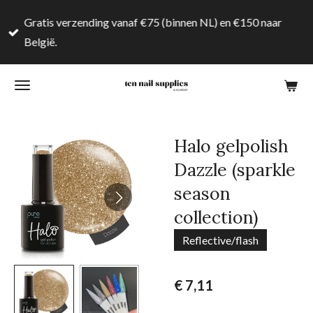
Ga
Gratis verzending vanaf €75 (binnen NL) en €150 naar
direct
België.
naar
de
hoofdinhoud
Halo gelpolish
Dazzle (sparkle
season
collection)
Reflective/flash
€ 7,11