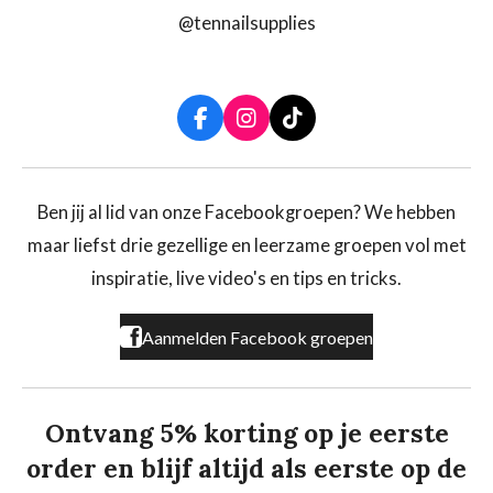
@tennailsupplies
F
I
T
a
n
i
c
s
k
e
t
T
b
a
o
Ben jij al lid van onze Facebookgroepen? We hebben
o
g
k
maar liefst drie gezellige en leerzame groepen vol met
o
r
k
a
inspiratie, live video's en tips en tricks.
m
Aanmelden Facebook groepen
Ontvang 5% korting op je eerste
order en blijf altijd als eerste op de