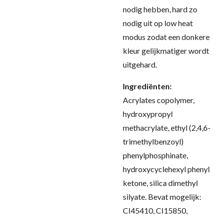
nodig hebben, hard zo
nodig uit op low heat
modus zodat een donkere
kleur gelijkmatiger wordt
uitgehard
.
Ingrediënten:
Acrylates copolymer,
hydroxypropyl
methacrylate, ethyl (2,4,6-
trimethylbenzoyl)
phenylphosphinate,
hydroxycyclehexyl phenyl
ketone, silica dimethyl
silyate. Bevat mogelijk:
CI45410, CI15850,