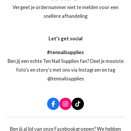
Vergeet je ordernummer niet te melden voor een
snellere afhandeling
Let's get social
#tennailsupplies
Ben jij een echte Ten Nail Supplies fan? Deel je mooiste
foto's en story's met ons via Instagram en tag
@tennailsupplies
F
I
T
a
n
i
c
s
k
e
t
T
b
a
o
Ben jij al lid van onze Facebookgroepen? We hebben