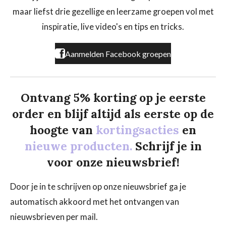
o
g
k
maar liefst drie gezellige en leerzame groepen vol met
o
r
k
a
inspiratie, live video's en tips en tricks.
m
Aanmelden Facebook groepen
Ontvang 5% korting op je eerste
order en blijf altijd als eerste op de
hoogte van
kortingsacties
en
nieuwe producten.
Schrijf je in
voor onze nieuwsbrief!
Door je in te schrijven op onze nieuwsbrief ga je
automatisch akkoord met het ontvangen van
nieuwsbrieven per mail.