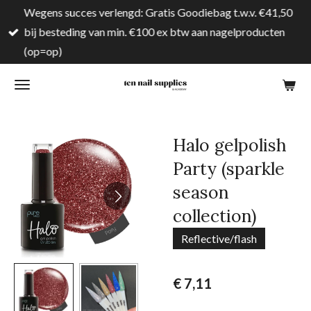
Wegens succes verlengd: Gratis Goodiebag t.w.v. €41,50
Ga
bij besteding van min. €100 ex btw aan nagelproducten
direct
(op=op)
naar
de
hoofdinhoud
Halo gelpolish
Party (sparkle
season
collection)
Reflective/flash
€ 7,11