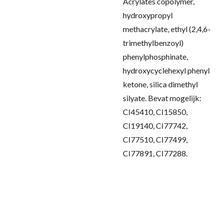
Acrylates copolymer,
hydroxypropyl
methacrylate, ethyl (2,4,6-
trimethylbenzoyl)
phenylphosphinate,
hydroxycyclehexyl phenyl
ketone, silica dimethyl
silyate. Bevat mogelijk:
CI45410, CI15850,
CI19140, CI77742,
CI77510, CI77499,
CI77891, CI77288.