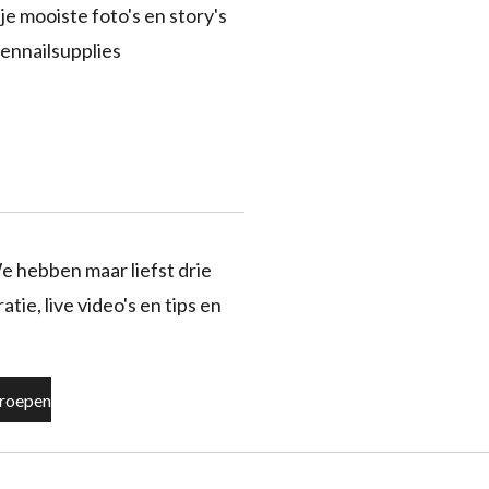
je mooiste foto's en story's
ennailsupplies
e hebben maar liefst drie
tie, live video's en tips en
roepen