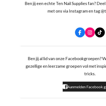
Ben jij een echte Ten Nail Supplies fan? Deel 
met ons via Instagram en tag @t
F
I
T
a
n
i
c
s
k
e
t
T
b
a
o
o
g
k
Ben jij al lid van onze Facebookgroepen? W
o
r
gezellige en leerzame groepen vol met inspira
k
a
m
tricks.
Aanmelden Facebook g