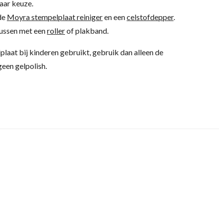
aar keuze.
 de
Moyra stempelplaat reiniger
en een
celstofdepper
.
kussen met een
roller
of plakband.
lplaat bij kinderen gebruikt, gebruik dan alleen de
een gelpolish.