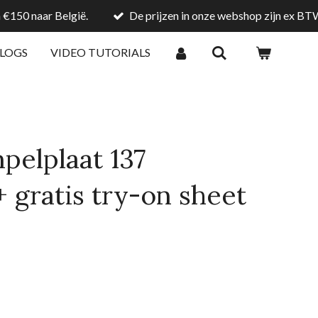
 €150 naar België.
De prijzen in onze webshop zijn ex B
LOGS
VIDEO TUTORIALS
pelplaat 137
+ gratis try-on sheet