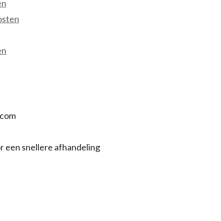
en
osten
en
.com
r een snellere afhandeling