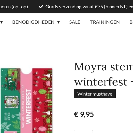
ducten (op=op)
Gratis verzending vanaf €75 (binnen NL) en
BENODIGDHEDEN
SALE
TRAININGEN
B
Moyra stem
winterfest 
Winter musthave
€ 9,95