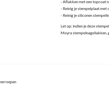
- Aflakken met een topcoat n
- Reinig je stempelplaat met
- Reinig je siliconen stempel
Let op: indien je deze stempe
Moyra stempelnagellakken, g
 herroepen