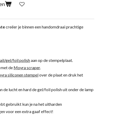
en
ate
creëer je binnen een handomdraai prachtige
l/gel/foil polish
aan op de stempelplaat.
h met de
Moyra scraper
.
yra siliconen stempel
over de plaat en druk het
an de lucht en hard de gel/foil polish uit onder de lamp
hebt gebruikt kun je na het uitharden
en voor een extra gaaf effect!