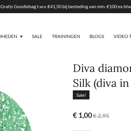
Gratis Goodiebag t.w.v. €41,50 bij besteding van min. €100 ex b
DHEDEN
SALE
TRAININGEN
BLOGS
VIDEO 
Diva diamon
Silk (diva i
Sale!
€ 1,00
€ 2,95