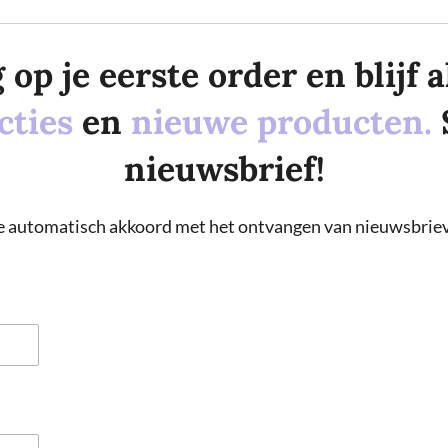
p je eerste order en blijf al
cties
en
nieuwe producten.
nieuwsbrief!
 je automatisch akkoord met het ontvangen van nieuwsbriev