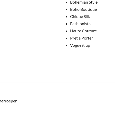
Bohemian Style
Boho Boutique
Chique Silk
Fashionista
Haute Couture
Pret a Porter
Vogue it up
 herroepen