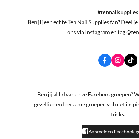
#tennailsupplies
Ben jij een echte Ten Nail Supplies fan? Deel je
ons via Instagram en tag @ten
F
I
T
a
n
i
c
s
k
e
t
T
b
a
o
o
g
k
Ben jij al lid van onze Facebookgroepen? W
o
r
gezellige en leerzame groepen vol met inspira
k
a
m
tricks.
Aanmelden Facebook g