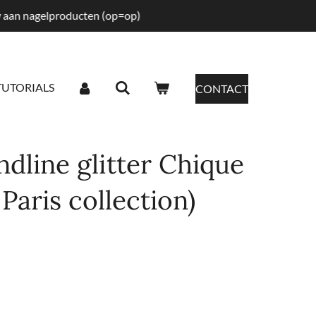
tw aan nagelproducten (op=op)
TUTORIALS
CONTACT
dline glitter Chique
n Paris collection)