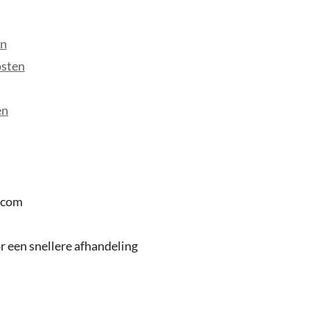
en
osten
en
.com
 een snellere afhandeling