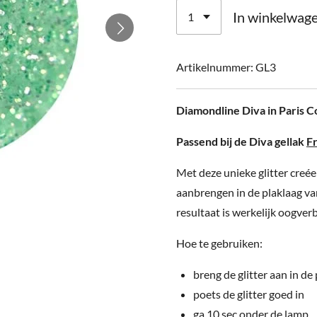
In winkelwag
Artikelnummer:
GL3
Diamondline Diva in Paris C
Passend bij de Diva gellak
F
Met deze unieke glitter creée
aanbrengen in de plaklaag van
resultaat is werkelijk oogver
Hoe te gebruiken:
breng de glitter aan in de
poets de glitter goed in
ga 10 sec onder de lamp