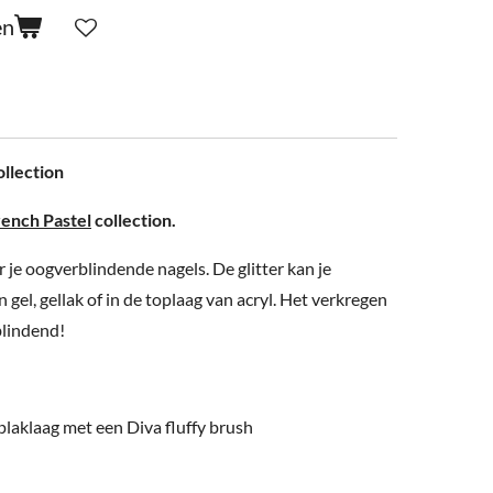
en
ollection
rench Pastel
collection.
r je oogverblindende nagels. De glitter kan je
 gel, gellak of in de toplaag van acryl. Het verkregen
blindend!
 plaklaag met een Diva fluffy brush