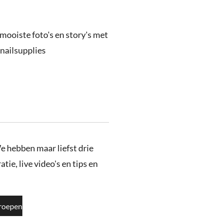
 mooiste foto's en story's met
nailsupplies
e hebben maar liefst drie
tie, live video's en tips en
roepen